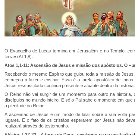
O Evangelho de Lucas termina em Jerusalém e no Templo, como
terra» (At 1,8).
Atos 1,1-11: Ascensão de Jesus e missão dos apóstolos. O «pr
Recebendo o mesmo Espírito que guiou toda a missão de Jesus, 
começou a fazer e ensinar. Essa é a tarefa apostólica de todo
Jesus ressuscitado continua presente e atuante dentro da história.
O Reino não vai surgir de um momento para outro na história, 
discípulos no mundo inteiro. E só o Pai sabe o momento em que 
a plenitude do Reino.
A ascensão de Jesus é um modo de falar sobre a sua volta par
lugares. E o fato de os cristãos esperarem por Jesus não deve
realizará através do testemunho.
Efésios 1,17-23 – A força de Deus, revelando-se na exaltação 