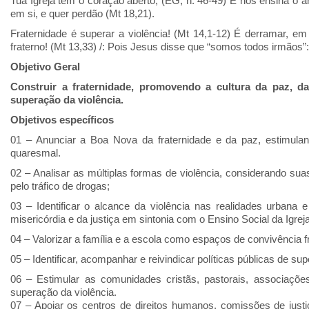
Tua Igreja tem o coração aberto, (EG, n. 46-49) E nos ensina o
em si, e quer perdão (Mt 18,21).
Fraternidade é superar a violência! (Mt 14,1-12) É derramar, 
fraterno! (Mt 13,33) /: Pois Jesus disse que “somos todos irmãos”:
Objetivo Geral
Construir a fraternidade, promovendo a cultura da paz, d
superação da violência.
Objetivos específicos
01 – Anunciar a Boa Nova da fraternidade e da paz, estimula
quaresmal.
02 – Analisar as múltiplas formas de violência, considerando s
pelo tráfico de drogas;
03 – Identificar o alcance da violência nas realidades urbana 
misericórdia e da justiça em sintonia com o Ensino Social da Igreja
04 – Valorizar a família e a escola como espaços de convivência 
05 – Identificar, acompanhar e reivindicar políticas públicas de su
06 – Estimular as comunidades cristãs, pastorais, associaç
superação da violência.
07 – Apoiar os centros de direitos humanos, comissões de justiç