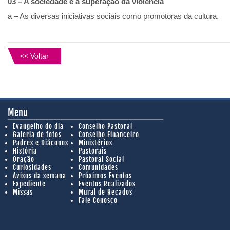
03 – A sociedade e a superação da violência
a – As diversas iniciativas sociais como promotoras da cultura.
<< Voltar
Menu
Evangelho do dia
Conselho Pastoral
Galeria de fotos
Conselho Financeiro
Padres e Diáconos
Ministérios
História
Pastorais
Oração
Pastoral Social
Curiosidades
Comunidades
Avisos da semana
Próximos Eventos
Expediente
Eventos Realizados
Missas
Mural de Recados
Fale Conosco