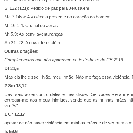
Sl 122 (121): Pedido de paz para Jerusalém
Mc 7,14ss: A violência presente no coração do homem
Mt 16,1-4: O sinal de Jonas
Mt 5,9: As bem- aventuranças
Ap 21- 22: A nova Jerusalém
Outras citações:
Complementos que não aparecem no texto-base da CF 2018.
Dt 21,5
Mas ela lhe disse: “Não, meu irmão! Não me faça essa violência.
2 Sm 13,12
Davi saiu ao encontro deles e lhes disse: “Se vocês vieram em
entregar-me aos meus inimigos, sendo que as minhas mãos não
vocês”.
1 Cr 12,17
apesar de não haver violência em minhas mãos e de ser pura a m
Is 59,6