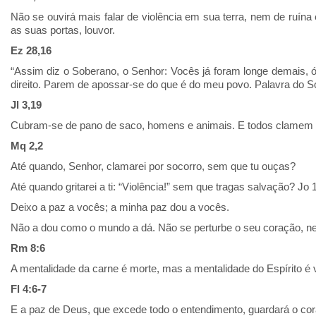
Não se ouvirá mais falar de violência em sua terra, nem de ruín
as suas portas, louvor.
Ez 28,16
“Assim diz o Soberano, o Senhor: Vocês já foram longe demais, ó
direito. Parem de apossar-se do que é do meu povo. Palavra do S
Jl 3,19
Cubram-se de pano de saco, homens e animais. E todos clamem 
Mq 2,2
Até quando, Senhor, clamarei por socorro, sem que tu ouças?
Até quando gritarei a ti: “Violência!” sem que tragas salvação? Jo 
Deixo a paz a vocês; a minha paz dou a vocês.
Não a dou como o mundo a dá. Não se perturbe o seu coração, 
Rm 8:6
A mentalidade da carne é morte, mas a mentalidade do Espírito é 
Fl 4:6-7
E a paz de Deus, que excede todo o entendimento, guardará o co