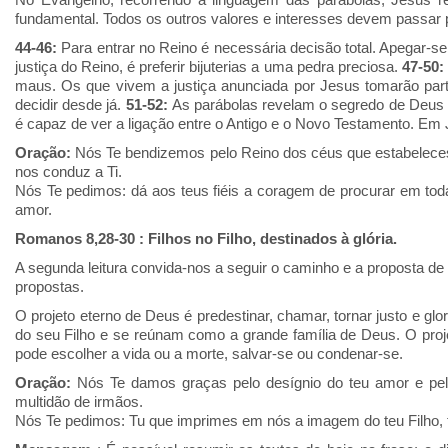
fundamental. Todos os outros valores e interesses devem passar 
44-46:
Para entrar no Reino é necessária decisão total. Apegar-s
justiça do Reino, é preferir bijuterias a uma pedra preciosa.
47-50:
maus. Os que vivem a justiça anunciada por Jesus tomarão parte
decidir desde já.
51-52:
As parábolas revelam o segredo de Deus pa
é capaz de ver a ligação entre o Antigo e o Novo Testamento. Em
Oração:
Nós Te bendizemos pelo Reino dos céus que estabelec
nos conduz a Ti.
Nós Te pedimos: dá aos teus fiéis a coragem de procurar em toda
amor.
Romanos 8,28-30 : Filhos no Filho, destinados à glória.
A segunda leitura convida-nos a seguir o caminho e a proposta de 
propostas.
O projeto eterno de Deus é predestinar, chamar, tornar justo e glo
do seu
Filho
e se reúnam como a grande família de Deus. O projet
pode escolher a
vida
ou a morte, salvar-se ou condenar-se.
Oração:
Nós Te damos graças pelo desígnio do teu amor e pel
multidão de irmãos.
Nós Te pedimos: Tu que imprimes em nós a imagem do teu Filho, f