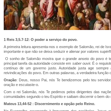
1 Reis 3,5.7-12: O poder a serviço do povo.
A primeira leitura apresenta-nos o exemplo de Salomão, rei de Isr
importante e que não se deixa seduzir e alienar por valores supérf
O sonho de Salomão mostra que o
grande
anseio do
povo
é t
principal tarefa da autoridade consiste em
saber
ouvir
.
É o requisi
contínuo de um governo justo. Autoridade justa age sempre 
reivindicações do povo. Em outras palavras, a verdadeira função 
Oração
: Deus, nosso Pai, nós Te bendizemos pelo teu servidor,
oração e escutaste-o.
Com o rei Salomão, nós Te pedimos pelos dirigentes das naçõe
comunidades segundo o teu Espírito e saibam discernir o bem do 
Mateus 13,44-52 : Discernimento e opção pelo Reino.
No Evangelho, recorrendo à linguagem das parábolas, Jesus 