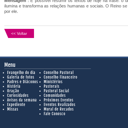
Mensagem
: É possível resumir os textos de hoje na frase: o
ilumina e transforma as relações humanas e sociais. O Reino se
por ele.
<< Voltar
Menu
Evangelho do dia
Conselho Pastoral
Galeria de fotos
Conselho Financeiro
Padres e Diáconos
Ministérios
História
Pastorais
Oração
Pastoral Social
Curiosidades
Comunidades
Avisos da semana
Próximos Eventos
Expediente
Eventos Realizados
Missas
Mural de Recados
Fale Conosco