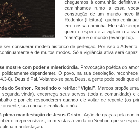
cheguemos à comunhão definitiva co
caminhamos rumo a essa voca
construção de um mundo novo lib
Redentor (I leitura), quebra continu
em nossa caminha. Ele está sempre
quem o espera é a vigilância ativa
“casa”que é o mundo (evangelho).
r considerar modelo histórico de perfeição. Por isso o Advento 
 continuamente e de muitos modos. Só a vigilância ativa será capa
s se mostre com poder e misericórdia.
Provocação poética do amor 
 e politicamente dependente). O povo, na sua desolação, reconhec
3-8). Deus é Pai. Voltando-se para Deus, a gente pode pedir que ele
inda do Senhor . Repetindo o refrão: “Vigiai”
, Marcos propõe uma 
e segunda vinda), encarrega seus servos (toda a comunidade) e o
alho e por ele responderem quando ele voltar de repente (os pri
te ausente, sua causa é confiada a nós
 à plena manifestação de Jesus Cristo
. Ação de graças pela confir
ambém: irrepreensíveis, com vistas à vinda do Senhor, que se espe
 plena manifestação.