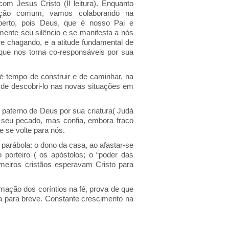
m Jesus Cristo (II leitura). Enquanto
ção comum, vamos colaborando na
erto, pois Deus, que é nosso Pai e
amente seu silêncio e se manifesta a nós
 chagando, e a atitude fundamental de
 que nos torna co-responsáveis por sua
é tempo de construir e de caminhar, na
z de descobri-lo nas novas situações em
paterno de Deus por sua criatura( Judá
e seu pecado, mas confia, embora fraco
 se volte para nós.
parábola: o dono da casa, ao afastar-se
 porteiro ( os apóstolos; o “poder das
meiros cristãos esperavam Cristo para
mação dos coríntios na fé, prova de que
ra para breve. Constante crescimento na