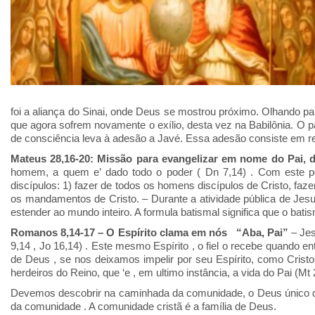
foi a aliança do Sinai, onde Deus se mostrou próximo. Olhando pa
que agora sofrem novamente o exílio, desta vez na Babilônia. O pa
de consciência leva à adesão a Javé. Essa adesão consiste em rea
Mateus 28,16-20: Missão para evangelizar em nome do Pai, d
homem, a quem e’ dado todo o poder ( Dn 7,14) . Com este p
discípulos: 1) fazer de todos os homens discípulos de Cristo, faze
os mandamentos de Cristo. – Durante a atividade pública de Jesus
estender ao mundo inteiro. A formula batismal significa que o bati
Romanos 8,14-17 – O Espírito clama em nós “Aba, Pai”
– Jes
9,14 , Jo 16,14) . Este mesmo Espírito , o fiel o recebe quand
de Deus , se nos deixamos impelir por seu Espírito, como Crist
herdeiros do Reino, que ‘e , em ultimo instância, a vida do Pai (Mt 
Devemos descobrir na caminhada da comunidade, o Deus único que
da comunidade . A comunidade cristã é a família de Deus.