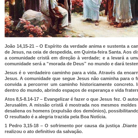
João 14,15-21
– O Espírito da verdade anima e sustenta a c
de Jesus, na ceia de despedida, em Quinta-feira Santa. Aos d
a comunidade cristã em direção à verdade; e a levará
a uma
comunidade será a “morada de Deus” no mundo e dará teste
Jesus é o verdadeiro caminho para a vida. Através da encar
Jesus. A comunidade que segue Jesus não caminha para o fr
convida a percorrer um caminho historicamente concreto. I
dentro do mundo, abrindo espaços de esperança e vida frater
Atos 8,5-8.14-17
– Evangelizar é fazer o que Jesus fez
.
O auto
Jerusalém. A missão cristã é mostrada nos mesmos moldes
desaliena
os homens (expulsão dos demônios), possibilitando 
O resultado é a alegria trazida pela Boa Notícia
.
1 Pedro 3,15-18
– O sofrimento por causa da
justiça
.
Diante
realizou o ato definitivo da salvação.