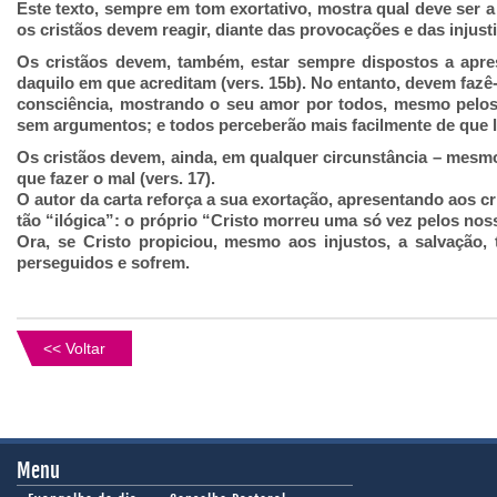
Este
texto, sempre em tom exortativo, mostra qual deve ser 
os cristãos devem reagir, diante das provocações e das injust
Os cristãos devem, também, estar sempre dispostos a apres
daquilo em que acreditam (vers. 15b). No entanto, devem faz
consciência, mostrando o seu amor por todos, mesmo pelos
sem argumentos; e todos perceberão mais facilmente de que lad
Os cristãos devem, ainda, em qualquer circunstância – mesmo 
que fazer o mal (vers. 17
).
O
autor da carta reforça
a sua exo
rtação, apresentando aos cr
tão “ilógica”: o próprio “Cristo morreu uma só vez pelos noss
Ora, se Cristo propiciou, mesmo aos injustos, a salvaçã
perseguidos e sofrem.
<< Voltar
Menu